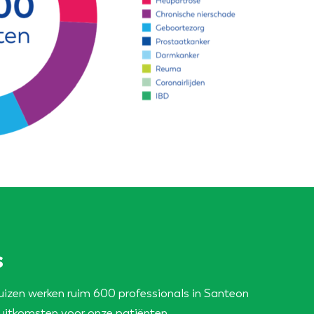
s
uizen werken ruim 600 professionals in Santeon
uitkomsten voor onze patiënten.