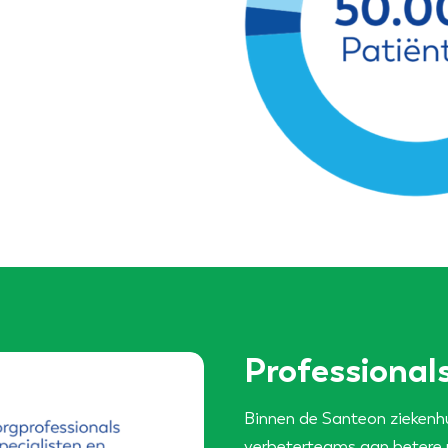
Professional
Binnen de Santeon ziekenh
verbeterteams aan betere 