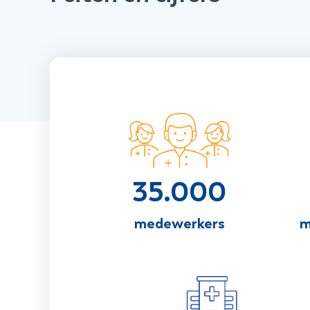
35.000
medewerkers
m