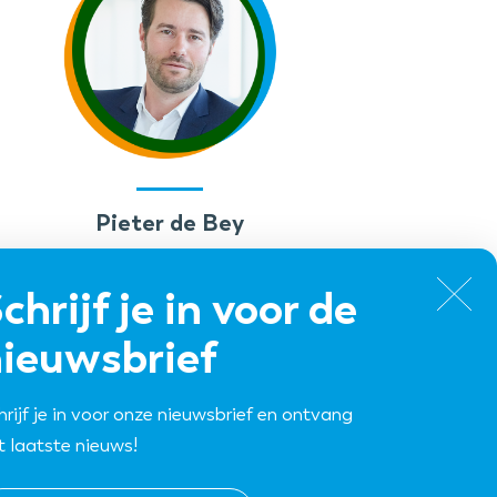
Pieter de Bey
Directeur
chrijf je in voor de
ieuwsbrief
hrijf je in voor onze nieuwsbrief en ontvang
t laatste nieuws!