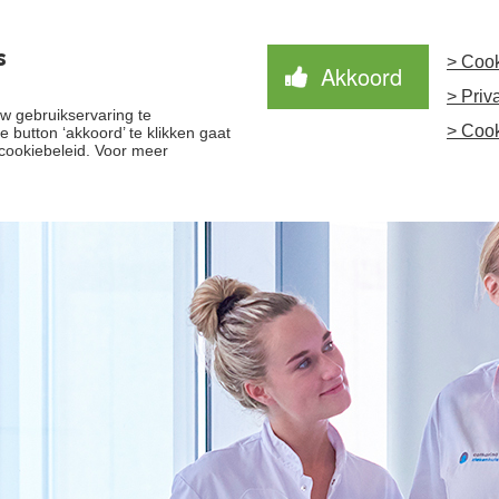
s
> Cook
Akkoord
> Priv
Waardegedreven zorg
Samen Beter
Nieuws
 gebruikservaring te
> Cook
 button ‘akkoord’ te klikken gaat
cookiebeleid. Voor meer