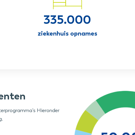
335.000
ziekenhuis opnames
enten
eterprogramma’s Hieronder
g.