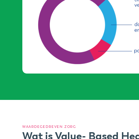
WAARDEGEDREVEN ZORG
Wat is Value- Based Hea