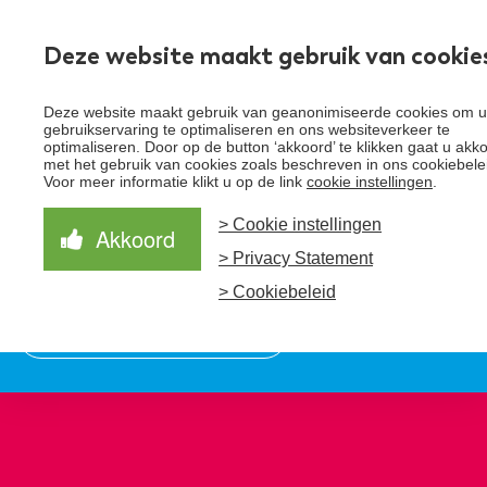
Werk
Deze website maakt gebruik van cookie
Deze website maakt gebruik van geanonimiseerde cookies om 
Toggle
gebruikservaring te optimaliseren en ons websiteverkeer te
menu
optimaliseren. Door op de button ‘akkoord’ te klikken gaat u akk
met het gebruik van cookies zoals beschreven in ons cookiebele
Schrijf je in voor de nieuwsbrief
Over Santeon
Voor meer informatie klikt u op de link
cookie instellingen
.
> Cookie instellingen
Waardegedreven zorg
Organisatie
Akkoord
Schrijf je in voor onze nieuwsbrief en ontvang het
> Privacy Statement
laatste nieuws!
Samen Beter
Onze aanpak
Ziekenhuizen
> Cookiebeleid
Nieuws
Verbeterprogramma
Programma’s
Feiten en cijfers
Aanmelden nieuwsbrief
Contact
Zorgpaden