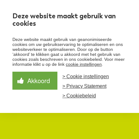
Werken bij
Deze website maakt gebruik van
cookies
Toggle
Deze website maakt gebruik van geanonimiseerde
menu
cookies om uw gebruikservaring te optimaliseren en ons
websiteverkeer te optimaliseren. Door op de button
Schrijf je in voor de nieuwsbrief
Over Santeon
‘akkoord’ te klikken gaat u akkoord met het gebruik van
cookies zoals beschreven in ons cookiebeleid. Voor meer
Waardegedreven zorg
informatie klikt u op de link
cookie instellingen
.
Organisatie
Schrijf je in voor onze nieuwsbrief en ontvang het
laatste nieuws!
> Cookie instellingen
Samen Beter
Onze aanpak
Akkoord
Ziekenhuizen
> Privacy Statement
Nieuws
Verbeterprogramma
Programma’s
Feiten en cijfers
Aanmelden nieuwsbrief
> Cookiebeleid
Contact
Zorgpaden