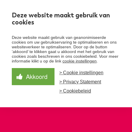
Werken bij
Deze website maakt gebruik van
cookies
Toggle
Deze website maakt gebruik van geanonimiseerde
menu
cookies om uw gebruikservaring te optimaliseren en ons
websiteverkeer te optimaliseren. Door op de button
Schrijf je in voor de nieuwsbrief
Over Santeon
‘akkoord’ te klikken gaat u akkoord met het gebruik van
cookies zoals beschreven in ons cookiebeleid. Voor meer
Waardegedreven zorg
informatie klikt u op de link
cookie instellingen
.
Organisatie
Schrijf je in voor onze nieuwsbrief en ontvang het
laatste nieuws!
> Cookie instellingen
Samen Beter
Onze aanpak
Akkoord
Ziekenhuizen
> Privacy Statement
Nieuws
Verbeterprogramma
Programma’s
Feiten en cijfers
Aanmelden nieuwsbrief
> Cookiebeleid
Contact
Zorgpaden