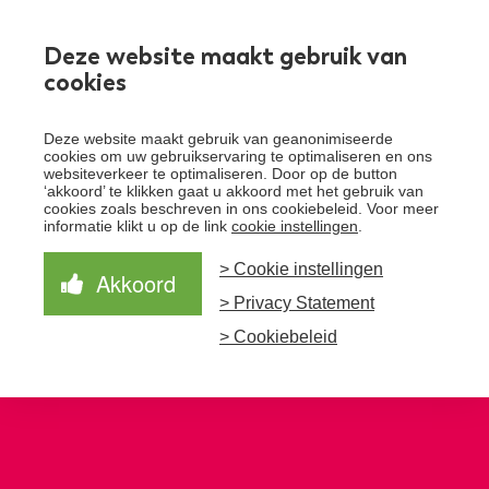
Werken bij
Deze website maakt gebruik van
cookies
Toggle
Deze website maakt gebruik van geanonimiseerde
menu
cookies om uw gebruikservaring te optimaliseren en ons
websiteverkeer te optimaliseren. Door op de button
Schrijf je in voor de nieuwsbrief
Over Santeon
‘akkoord’ te klikken gaat u akkoord met het gebruik van
cookies zoals beschreven in ons cookiebeleid. Voor meer
Waardegedreven zorg
informatie klikt u op de link
cookie instellingen
.
Organisatie
Schrijf je in voor onze nieuwsbrief en ontvang het
laatste nieuws!
> Cookie instellingen
Samen Beter
Onze aanpak
Akkoord
Ziekenhuizen
> Privacy Statement
Nieuws
Verbeterprogramma
Programma’s
Feiten en cijfers
Aanmelden nieuwsbrief
> Cookiebeleid
Contact
Zorgpaden