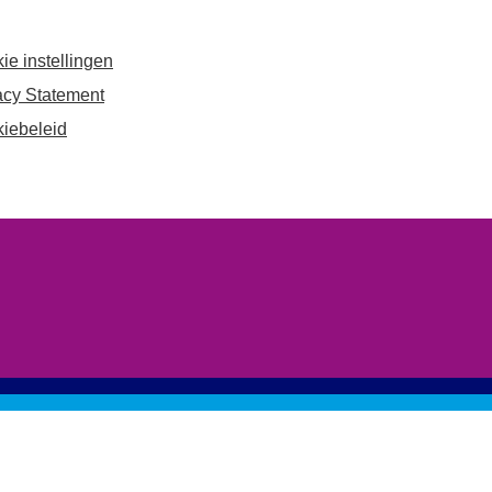
Werken bij
ie instellingen
Zoeken
acy Statement
Contact
naar:
iebeleid