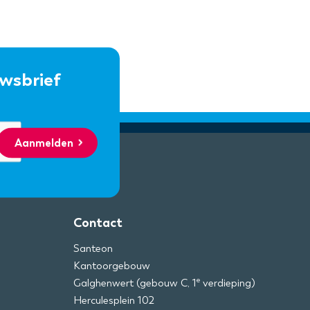
uwsbrief
Aanmelden
Contact
Santeon
Kantoorgebouw
e
Galghenwert (gebouw C, 1
verdieping)
Herculesplein 102