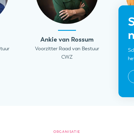
S
n
Ankie van Rossum
Joy
tuur
Voorzitter Raad van Bestuur
Voo
Sc
CWZ
he
ORGANISATIE