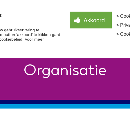
s
> Cook
Akkoord
> Priv
Waardegedreven zorg
Samen Beter
Nieuws
 gebruikservaring te
> Cook
 button ‘akkoord’ te klikken gaat
cookiebeleid. Voor meer
Organisatie