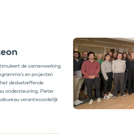
teon
timuleert de samenwerking
rogramma’s en projecten
 het desbetreffende
u ondersteuning. Pieter
mabureau verantwoordelijk