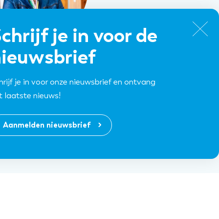
chrijf je in voor de
ieuwsbrief
ce Berger-Roelvink
rzitter Raad van Bestuur
hrijf je in voor onze nieuwsbrief en ontvang
MST
t laatste nieuws!
Aanmelden nieuwsbrief