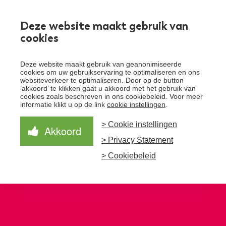
Werken bij
Deze website maakt gebruik van
cookies
Toggle
Deze website maakt gebruik van geanonimiseerde
menu
cookies om uw gebruikservaring te optimaliseren en ons
websiteverkeer te optimaliseren. Door op de button
Schrijf je in voor de nieuwsbrief
Over Santeon
‘akkoord’ te klikken gaat u akkoord met het gebruik van
cookies zoals beschreven in ons cookiebeleid. Voor meer
Waardegedreven zorg
informatie klikt u op de link
cookie instellingen
.
Organisatie
Schrijf je in voor onze nieuwsbrief en ontvang het
laatste nieuws!
> Cookie instellingen
Samen Beter
Onze aanpak
Akkoord
Ziekenhuizen
> Privacy Statement
Nieuws
Verbeterprogramma
Programma’s
Feiten en cijfers
Aanmelden nieuwsbrief
> Cookiebeleid
Contact
Zorgpaden