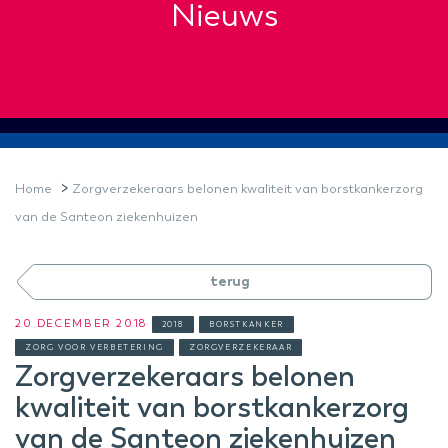
Nieuws
>
Home
Zorgverzekeraars belonen kwaliteit van borstkankerzorg
van de Santeon ziekenhuizen
terug
20 DECEMBER 2018
2018
BORSTKANKER
ZORG VOOR VERBETERING
ZORGVERZEKERAAR
Zorgverzekeraars belonen
kwaliteit van borstkankerzorg
van de Santeon ziekenhuizen