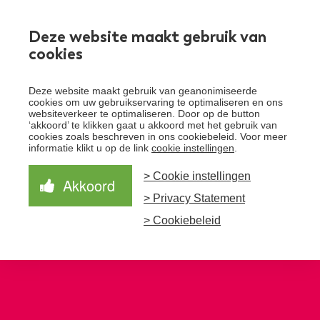
Werken bij
Deze website maakt gebruik van
cookies
Toggle
Deze website maakt gebruik van geanonimiseerde
menu
cookies om uw gebruikservaring te optimaliseren en ons
websiteverkeer te optimaliseren. Door op de button
Schrijf je in voor de nieuwsbrief
Over Santeon
‘akkoord’ te klikken gaat u akkoord met het gebruik van
cookies zoals beschreven in ons cookiebeleid. Voor meer
Waardegedreven zorg
informatie klikt u op de link
cookie instellingen
.
Organisatie
Schrijf je in voor onze nieuwsbrief en ontvang het
laatste nieuws!
> Cookie instellingen
Samen Beter
Onze aanpak
Akkoord
Ziekenhuizen
> Privacy Statement
Nieuws
Verbeterprogramma
Programma’s
Feiten en cijfers
Aanmelden nieuwsbrief
> Cookiebeleid
Contact
Zorgpaden