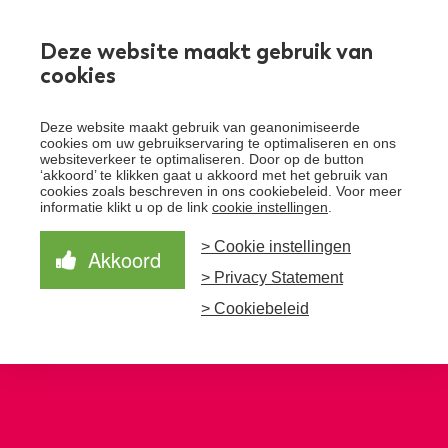
Werken bij
Deze website maakt gebruik van
cookies
Toggle
Deze website maakt gebruik van geanonimiseerde
menu
cookies om uw gebruikservaring te optimaliseren en ons
websiteverkeer te optimaliseren. Door op de button
Schrijf je in voor de nieuwsbrief
Over Santeon
‘akkoord’ te klikken gaat u akkoord met het gebruik van
cookies zoals beschreven in ons cookiebeleid. Voor meer
Waardegedreven zorg
informatie klikt u op de link
cookie instellingen
.
Organisatie
Schrijf je in voor onze nieuwsbrief en ontvang het
laatste nieuws!
> Cookie instellingen
Samen Beter
Onze aanpak
Akkoord
Ziekenhuizen
> Privacy Statement
Nieuws
Verbeterprogramma
Programma’s
Feiten en cijfers
Aanmelden nieuwsbrief
> Cookiebeleid
Contact
Zorgpaden