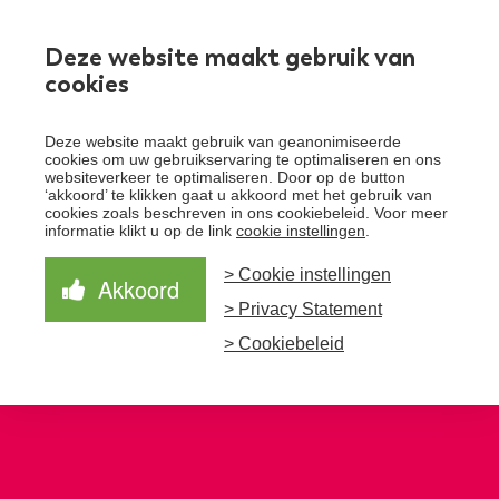
Werken bij
Deze website maakt gebruik van
cookies
Toggle
Deze website maakt gebruik van geanonimiseerde
menu
cookies om uw gebruikservaring te optimaliseren en ons
websiteverkeer te optimaliseren. Door op de button
Schrijf je in voor de nieuwsbrief
Over Santeon
‘akkoord’ te klikken gaat u akkoord met het gebruik van
cookies zoals beschreven in ons cookiebeleid. Voor meer
Waardegedreven zorg
informatie klikt u op de link
cookie instellingen
.
Organisatie
Schrijf je in voor onze nieuwsbrief en ontvang het
laatste nieuws!
> Cookie instellingen
Samen Beter
Onze aanpak
Akkoord
Ziekenhuizen
> Privacy Statement
Nieuws
Verbeterprogramma
Programma’s
Feiten en cijfers
Aanmelden nieuwsbrief
> Cookiebeleid
Contact
Zorgpaden