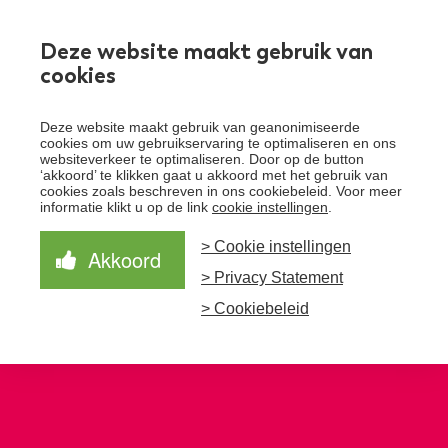
Werken bij
Deze website maakt gebruik van
cookies
Toggle
Deze website maakt gebruik van geanonimiseerde
menu
cookies om uw gebruikservaring te optimaliseren en ons
websiteverkeer te optimaliseren. Door op de button
Schrijf je in voor de nieuwsbrief
Over Santeon
‘akkoord’ te klikken gaat u akkoord met het gebruik van
cookies zoals beschreven in ons cookiebeleid. Voor meer
Waardegedreven zorg
informatie klikt u op de link
cookie instellingen
.
Organisatie
Schrijf je in voor onze nieuwsbrief en ontvang het
laatste nieuws!
> Cookie instellingen
Samen Beter
Onze aanpak
Akkoord
Ziekenhuizen
> Privacy Statement
Nieuws
Verbeterprogramma
Programma’s
Feiten en cijfers
Aanmelden nieuwsbrief
> Cookiebeleid
Contact
Zorgpaden