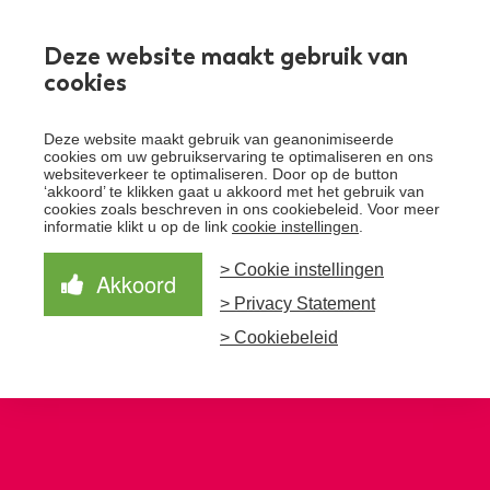
Werken bij
Deze website maakt gebruik van
cookies
Toggle
Deze website maakt gebruik van geanonimiseerde
menu
cookies om uw gebruikservaring te optimaliseren en ons
websiteverkeer te optimaliseren. Door op de button
Schrijf je in voor de nieuwsbrief
Over Santeon
‘akkoord’ te klikken gaat u akkoord met het gebruik van
cookies zoals beschreven in ons cookiebeleid. Voor meer
Waardegedreven zorg
informatie klikt u op de link
cookie instellingen
.
Organisatie
Schrijf je in voor onze nieuwsbrief en ontvang het
laatste nieuws!
> Cookie instellingen
Samen Beter
Onze aanpak
Akkoord
Ziekenhuizen
> Privacy Statement
Nieuws
Verbeterprogramma
Programma’s
Feiten en cijfers
Aanmelden nieuwsbrief
> Cookiebeleid
Contact
Zorgpaden