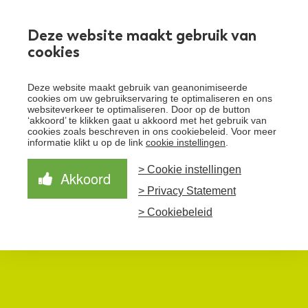
Werken bij
Deze website maakt gebruik van
cookies
Toggle
Deze website maakt gebruik van geanonimiseerde
menu
cookies om uw gebruikservaring te optimaliseren en ons
websiteverkeer te optimaliseren. Door op de button
Schrijf je in voor de nieuwsbrief
Over Santeon
‘akkoord’ te klikken gaat u akkoord met het gebruik van
cookies zoals beschreven in ons cookiebeleid. Voor meer
Waardegedreven zorg
informatie klikt u op de link
cookie instellingen
.
Organisatie
Schrijf je in voor onze nieuwsbrief en ontvang het
laatste nieuws!
> Cookie instellingen
Samen Beter
Onze aanpak
Akkoord
Ziekenhuizen
> Privacy Statement
Nieuws
Verbeterprogramma
Programma’s
Feiten en cijfers
Aanmelden nieuwsbrief
> Cookiebeleid
Contact
Zorgpaden