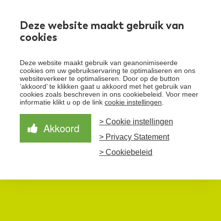
Werken bij
Deze website maakt gebruik van
cookies
Toggle
Deze website maakt gebruik van geanonimiseerde
menu
cookies om uw gebruikservaring te optimaliseren en ons
websiteverkeer te optimaliseren. Door op de button
Schrijf je in voor de nieuwsbrief
Over Santeon
‘akkoord’ te klikken gaat u akkoord met het gebruik van
cookies zoals beschreven in ons cookiebeleid. Voor meer
Waardegedreven zorg
informatie klikt u op de link
cookie instellingen
.
Organisatie
Schrijf je in voor onze nieuwsbrief en ontvang het
laatste nieuws!
> Cookie instellingen
Samen Beter
Onze aanpak
Akkoord
Ziekenhuizen
> Privacy Statement
Nieuws
Verbeterprogramma
Programma’s
Feiten en cijfers
Aanmelden nieuwsbrief
> Cookiebeleid
Contact
Zorgpaden