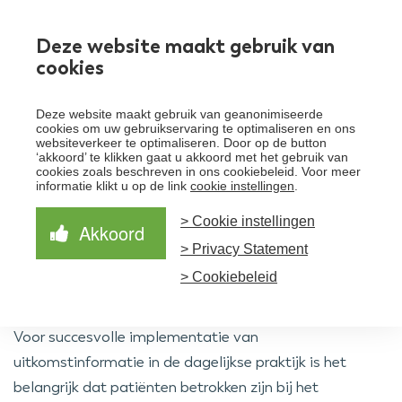
Werken bij
Deze website maakt gebruik van
cookies
Toggle
Deze website maakt gebruik van geanonimiseerde
menu
cookies om uw gebruikservaring te optimaliseren en ons
websiteverkeer te optimaliseren. Door op de button
Schrijf je in voor de nieuwsbrief
Over Santeon
‘akkoord’ te klikken gaat u akkoord met het gebruik van
cookies zoals beschreven in ons cookiebeleid. Voor meer
Waardegedreven zorg
informatie klikt u op de link
cookie instellingen
.
Organisatie
Schrijf je in voor onze nieuwsbrief en ontvang het
laatste nieuws!
> Cookie instellingen
Samen Beter
Onze aanpak
Akkoord
Ziekenhuizen
> Privacy Statement
Nieuws
Verbeterprogramma
Programma’s
Feiten en cijfers
Aanmelden nieuwsbrief
> Cookiebeleid
Contact
Zorgpaden
Voor succesvolle implementatie van
uitkomstinformatie in de dagelijkse praktijk is het
belangrijk dat patiënten betrokken zijn bij het