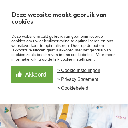
Werken bij
Deze website maakt gebruik van
cookies
Toggle
Deze website maakt gebruik van geanonimiseerde
menu
cookies om uw gebruikservaring te optimaliseren en ons
websiteverkeer te optimaliseren. Door op de button
Schrijf je in voor de nieuwsbrief
Over Santeon
‘akkoord’ te klikken gaat u akkoord met het gebruik van
cookies zoals beschreven in ons cookiebeleid. Voor meer
Waardegedreven zorg
informatie klikt u op de link
cookie instellingen
.
Organisatie
Schrijf je in voor onze nieuwsbrief en ontvang het
laatste nieuws!
> Cookie instellingen
Samen Beter
Onze aanpak
Akkoord
Ziekenhuizen
> Privacy Statement
Nieuws
Verbeterprogramma
Programma’s
Feiten en cijfers
Aanmelden nieuwsbrief
> Cookiebeleid
Contact
Zorgpaden