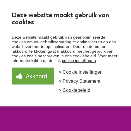
Werken bij
Deze website maakt gebruik van
cookies
Toggle
Deze website maakt gebruik van geanonimiseerde
menu
cookies om uw gebruikservaring te optimaliseren en ons
websiteverkeer te optimaliseren. Door op de button
Schrijf je in voor de nieuwsbrief
Over Santeon
‘akkoord’ te klikken gaat u akkoord met het gebruik van
cookies zoals beschreven in ons cookiebeleid. Voor meer
Waardegedreven zorg
informatie klikt u op de link
cookie instellingen
.
Organisatie
Schrijf je in voor onze nieuwsbrief en ontvang het
laatste nieuws!
> Cookie instellingen
Samen Beter
Onze aanpak
Akkoord
Ziekenhuizen
> Privacy Statement
Nieuws
Verbeterprogramma
Programma’s
Feiten en cijfers
Aanmelden nieuwsbrief
> Cookiebeleid
Contact
Zorgpaden