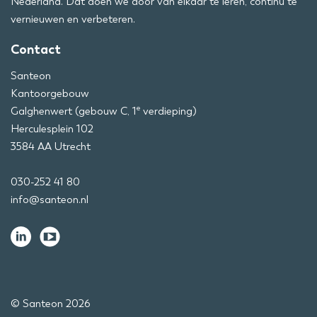
Nederland. Dat doen we door van elkaar te leren, continu te
vernieuwen en verbeteren.
Contact
Santeon
Kantoorgebouw
e
Galghenwert (gebouw C, 1
verdieping)
Herculesplein 102
3584 AA Utrecht
030-252 41 80
info@santeon.nl
© Santeon 2026