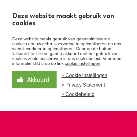
Werken bij
Deze website maakt gebruik van
cookies
Toggle
Deze website maakt gebruik van geanonimiseerde
menu
cookies om uw gebruikservaring te optimaliseren en ons
websiteverkeer te optimaliseren. Door op de button
Schrijf je in voor de nieuwsbrief
Over Santeon
‘akkoord’ te klikken gaat u akkoord met het gebruik van
cookies zoals beschreven in ons cookiebeleid. Voor meer
Waardegedreven zorg
informatie klikt u op de link
cookie instellingen
.
Organisatie
Schrijf je in voor onze nieuwsbrief en ontvang het
laatste nieuws!
> Cookie instellingen
Samen Beter
Onze aanpak
Akkoord
Ziekenhuizen
> Privacy Statement
Nieuws
Verbeterprogramma
Programma’s
Feiten en cijfers
Aanmelden nieuwsbrief
> Cookiebeleid
Contact
Zorgpaden