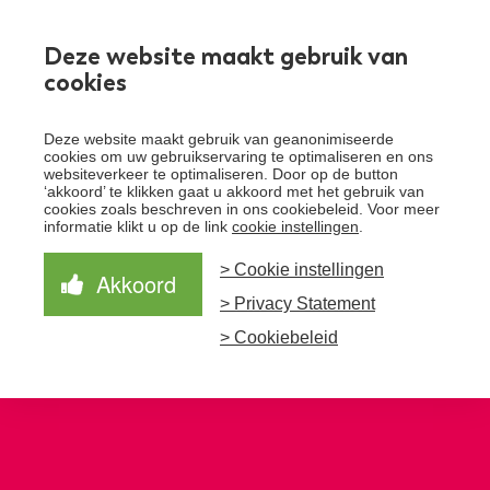
Werken bij
Deze website maakt gebruik van
cookies
Toggle
Deze website maakt gebruik van geanonimiseerde
menu
cookies om uw gebruikservaring te optimaliseren en ons
websiteverkeer te optimaliseren. Door op de button
Schrijf je in voor de nieuwsbrief
Over Santeon
‘akkoord’ te klikken gaat u akkoord met het gebruik van
cookies zoals beschreven in ons cookiebeleid. Voor meer
Waardegedreven zorg
informatie klikt u op de link
cookie instellingen
.
Organisatie
Schrijf je in voor onze nieuwsbrief en ontvang het
laatste nieuws!
> Cookie instellingen
Samen Beter
Onze aanpak
Akkoord
Ziekenhuizen
> Privacy Statement
Nieuws
Verbeterprogramma
Programma’s
Feiten en cijfers
Aanmelden nieuwsbrief
> Cookiebeleid
Contact
Zorgpaden