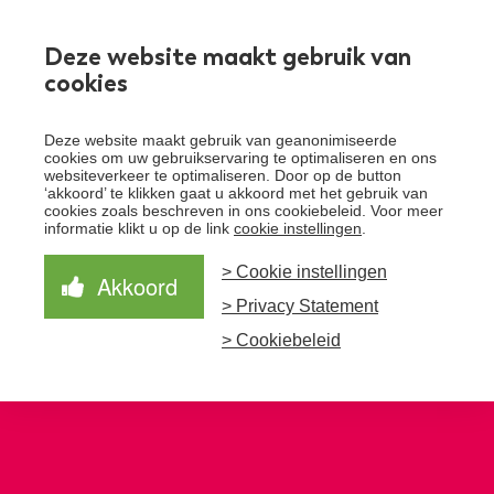
Werken bij
Deze website maakt gebruik van
cookies
Toggle
Deze website maakt gebruik van geanonimiseerde
menu
cookies om uw gebruikservaring te optimaliseren en ons
websiteverkeer te optimaliseren. Door op de button
Schrijf je in voor de nieuwsbrief
Over Santeon
‘akkoord’ te klikken gaat u akkoord met het gebruik van
cookies zoals beschreven in ons cookiebeleid. Voor meer
Waardegedreven zorg
informatie klikt u op de link
cookie instellingen
.
Organisatie
Schrijf je in voor onze nieuwsbrief en ontvang het
laatste nieuws!
> Cookie instellingen
Samen Beter
Onze aanpak
Akkoord
Ziekenhuizen
> Privacy Statement
Nieuws
Verbeterprogramma
Programma’s
Feiten en cijfers
Aanmelden nieuwsbrief
> Cookiebeleid
Contact
Zorgpaden