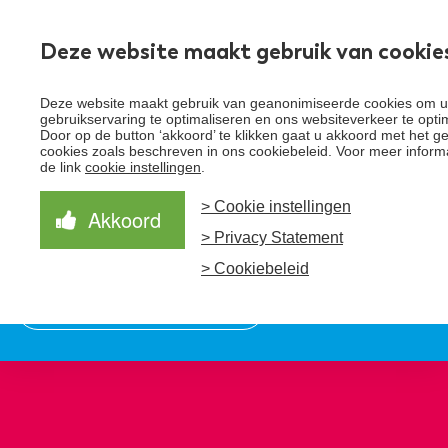
Deze website maakt gebruik van cookie
Deze website maakt gebruik van geanonimiseerde cookies om 
Toggle
gebruikservaring te optimaliseren en ons websiteverkeer te opti
menu
Door op de button ‘akkoord’ te klikken gaat u akkoord met het g
cookies zoals beschreven in ons cookiebeleid. Voor meer informat
Schrijf je in voor de nieuwsbrief
Over Santeon
de link
cookie instellingen
.
> Cookie instellingen
Waardegedreven zorg
Organisatie
Akkoord
Schrijf je in voor onze nieuwsbrief en ontvang het
> Privacy Statement
laatste nieuws!
Samen Beter
Onze aanpak
Ziekenhuizen
> Cookiebeleid
Nieuws
Verbeterprogramma
Programma’s
Feiten en cijfers
Aanmelden nieuwsbrief
Contact
Zorgpaden