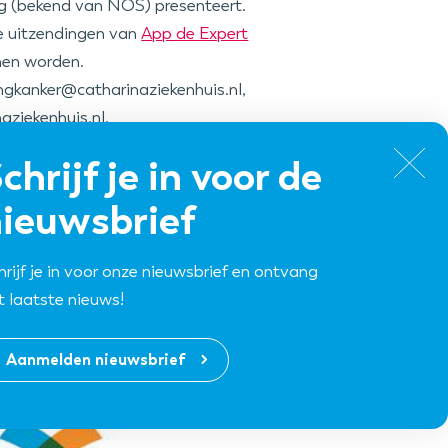
ng (bekend van NOS) presenteert.
e uitzendingen van
App de Expert
nen worden.
ngkanker@catharinaziekenhuis.nl,
ziekenhuis.nl.
chrijf je in voor de
 en dan?”.
ieuwsbrief
hrijf je in voor onze nieuwsbrief en ontvang
s de hashtag
t laatste nieuws!
nkerdag.
Aanmelden nieuwsbrief