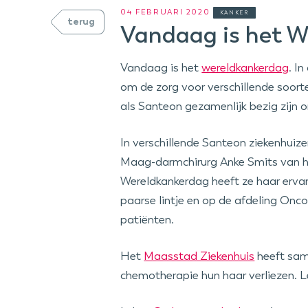
04 FEBRUARI 2020
KANKER
terug
Vandaag is het W
Vandaag is het
wereldkankerdag
. I
om de zorg voor verschillende soorte
als Santeon gezamenlijk bezig zijn 
In verschillende Santeon ziekenhui
Maag-darmchirurg Anke Smits van 
Wereldkankerdag heeft ze haar erva
paarse lintje en op de afdeling Onc
patiënten.
Het
Maasstad Ziekenhuis
heeft sam
chemotherapie hun haar verliezen. 