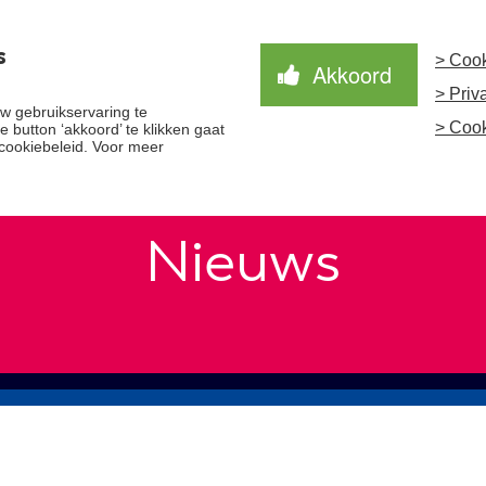
s
> Cook
Akkoord
> Priv
Waardegedreven zorg
Samen Beter
Nieuws
 gebruikservaring te
> Cook
 button ‘akkoord’ te klikken gaat
cookiebeleid. Voor meer
Nieuws