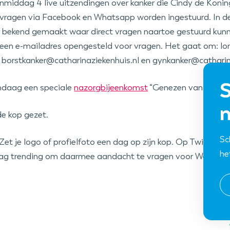
anmiddag 4 live uitzendingen over kanker die Cindy de Koni
n vragen via Facebook en Whatsapp worden ingestuurd. In d
 bekend gemaakt waar direct vragen naartoe gestuurd kun
s een e-mailadres opengesteld voor vragen. Het gaat om: lo
 borstkanker@catharinaziekenhuis.nl en gynkanker@catharina
S
ndaag een speciale
nazorgbijeenkomst
“Genezen van kanker…
n
e kop gezet.
Sc
Zet je logo of profielfoto een dag op zijn kop. Op Twitter i
he
g trending om daarmee aandacht te vragen voor Wereldka