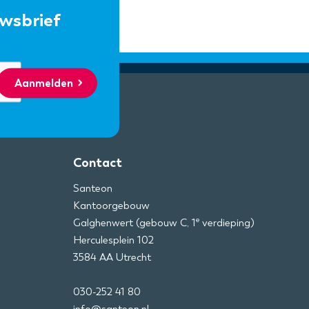
uwsbrief
Aanmelden
Contact
Santeon
Kantoorgebouw
e
Galghenwert (gebouw C, 1
verdieping)
Herculesplein 102
3584 AA Utrecht
030-252 41 80