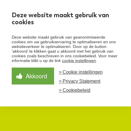
Werken bij
Deze website maakt gebruik van
cookies
Toggle
Deze website maakt gebruik van geanonimiseerde
menu
cookies om uw gebruikservaring te optimaliseren en ons
websiteverkeer te optimaliseren. Door op de button
Schrijf je in voor de nieuwsbrief
Over Santeon
‘akkoord’ te klikken gaat u akkoord met het gebruik van
cookies zoals beschreven in ons cookiebeleid. Voor meer
Waardegedreven zorg
informatie klikt u op de link
cookie instellingen
.
Organisatie
Schrijf je in voor onze nieuwsbrief en ontvang het
laatste nieuws!
> Cookie instellingen
Samen Beter
Onze aanpak
Akkoord
Ziekenhuizen
> Privacy Statement
Nieuws
Verbeterprogramma
Programma’s
Feiten en cijfers
Aanmelden nieuwsbrief
> Cookiebeleid
Contact
Zorgpaden