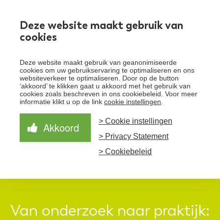
Werken bij
Deze website maakt gebruik van
cookies
Toggle
Deze website maakt gebruik van geanonimiseerde
menu
cookies om uw gebruikservaring te optimaliseren en ons
websiteverkeer te optimaliseren. Door op de button
Schrijf je in voor de nieuwsbrief
Over Santeon
‘akkoord’ te klikken gaat u akkoord met het gebruik van
cookies zoals beschreven in ons cookiebeleid. Voor meer
Waardegedreven zorg
informatie klikt u op de link
cookie instellingen
.
Organisatie
Schrijf je in voor onze nieuwsbrief en ontvang het
laatste nieuws!
> Cookie instellingen
Samen Beter
Onze aanpak
Akkoord
Ziekenhuizen
> Privacy Statement
Nieuws
Verbeterprogramma
Programma’s
Feiten en cijfers
Aanmelden nieuwsbrief
> Cookiebeleid
Contact
Zorgpaden
Van onderzoek naar praktijk: