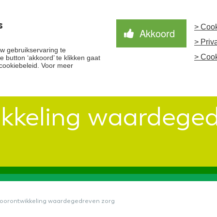
s
> Cook
Akkoord
> Priv
Waardegedreven zorg
Samen Beter
Nieuws
 gebruikservaring te
> Cook
 button ‘akkoord’ te klikken gaat
cookiebeleid. Voor meer
kkeling waardeged
oorontwikkeling waardegedreven zorg