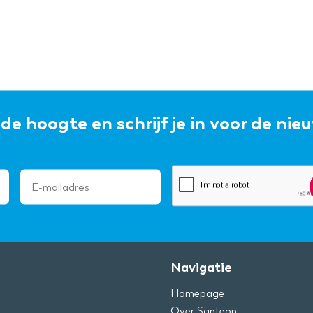
p de hoogte en schrijf je in voor de nie
Navigatie
Homepage
Over Santeon