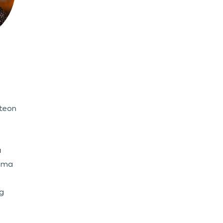
nteon
a
hema
g