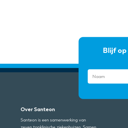
Blijf o
Over Santeon
Santeon is een samenwerking van
zeven topklinische ziekenhuizen. Samen