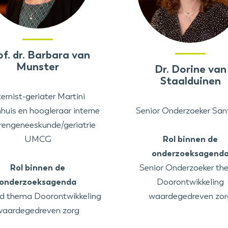
of. dr. Barbara van
Munster
Dr. Dorine van
Staalduinen
ternist-geriater Martini
huis en hoogleraar interne
Senior Onderzoeker Sa
rengeneeskunde/geriatrie
UMCG
Rol binnen de
onderzoeksagend
Rol binnen de
Senior Onderzoeker t
onderzoeksagenda
Doorontwikkeling
d thema Doorontwikkeling
waardegedreven zor
waardegedreven zorg