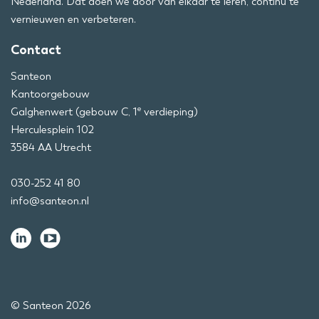
Nederland. Dat doen we door van elkaar te leren, continu te
vernieuwen en verbeteren.
Contact
Santeon
Kantoorgebouw
e
Galghenwert (gebouw C, 1
verdieping)
Herculesplein 102
3584 AA Utrecht
030-252 41 80
info@santeon.nl
© Santeon 2026