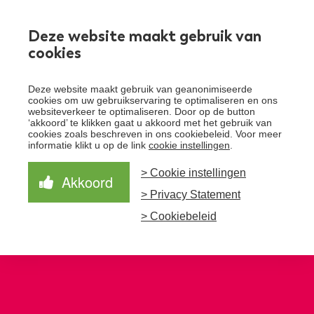
Werken bij
Deze website maakt gebruik van
cookies
Toggle
Deze website maakt gebruik van geanonimiseerde
menu
cookies om uw gebruikservaring te optimaliseren en ons
websiteverkeer te optimaliseren. Door op de button
Schrijf je in voor de nieuwsbrief
Over Santeon
‘akkoord’ te klikken gaat u akkoord met het gebruik van
cookies zoals beschreven in ons cookiebeleid. Voor meer
Waardegedreven zorg
informatie klikt u op de link
cookie instellingen
.
Organisatie
Schrijf je in voor onze nieuwsbrief en ontvang het
laatste nieuws!
> Cookie instellingen
Samen Beter
Onze aanpak
Akkoord
Ziekenhuizen
> Privacy Statement
Nieuws
Verbeterprogramma
Programma’s
Feiten en cijfers
Aanmelden nieuwsbrief
> Cookiebeleid
Contact
Zorgpaden