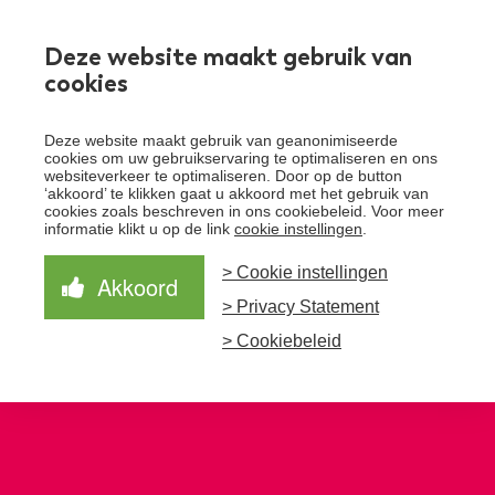
Werken bij
Deze website maakt gebruik van
cookies
Toggle
Deze website maakt gebruik van geanonimiseerde
menu
cookies om uw gebruikservaring te optimaliseren en ons
websiteverkeer te optimaliseren. Door op de button
Schrijf je in voor de nieuwsbrief
Over Santeon
‘akkoord’ te klikken gaat u akkoord met het gebruik van
cookies zoals beschreven in ons cookiebeleid. Voor meer
Waardegedreven zorg
informatie klikt u op de link
cookie instellingen
.
Organisatie
Schrijf je in voor onze nieuwsbrief en ontvang het
laatste nieuws!
> Cookie instellingen
Samen Beter
Onze aanpak
Akkoord
Ziekenhuizen
> Privacy Statement
Nieuws
Verbeterprogramma
Programma’s
Feiten en cijfers
Aanmelden nieuwsbrief
> Cookiebeleid
Contact
Zorgpaden