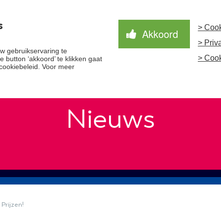
s
> Cook
Akkoord
> Priv
Waardegedreven zorg
Samen Beter
Nieuws
 gebruikservaring te
> Cook
 button ‘akkoord’ te klikken gaat
cookiebeleid. Voor meer
Nieuws
Prijzen!