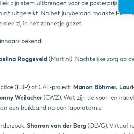
ek zijn stem uitbrengen voor de posterprijs. Het i
 wordt uitgereikt. Na het juryberaad maakte Pien
den zij in het zonnetje gezet.
innaars bekend:
belina Roggeveld
(Martini): Nachtelijke zorg op d
Manon Böhmer, Lauri
ctice (EBP) of CAT-project:
Conny Weilacher
(CWZ): Wat zijn de voor- en nade
 van een buikband na een laporatomie
Sharron van der Berg
onderzoek:
(OLVG): Virtual re