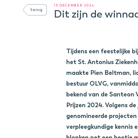
13 DECEMBER 2024
terug
Dit zijn de winna
Tijdens een feestelijke b
het St. Antonius Ziekenh
maakte Pien Beltman, li
bestuur OLVG, vanmidda
bekend van de Santeon 
Prijzen 2024. Volgens de 
genomineerde projecten 
verpleegkundige kennis e
blonken net een beetje m