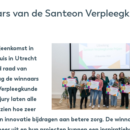
ars van de Santeon Verpleegk
ijeenkomst in
uis in Utrecht
d raad van
g de winnaars
Verpleegkunde
jury laten alle
zien hoe zeer
n innovatie bijdragen aan betere zorg. De winn
eer uit en hun projecten kunnen een inspiratiebr