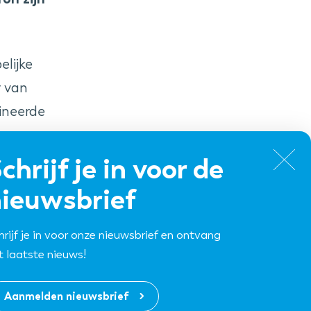
elijke
r van
ineerde
ng er
chrijf je in voor de
iepaard
ieuwsbrief
hrijf je in voor onze nieuwsbrief en ontvang
t laatste nieuws!
n
rdeling.
Aanmelden nieuwsbrief