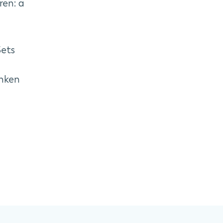
ren: a
Sets
anken