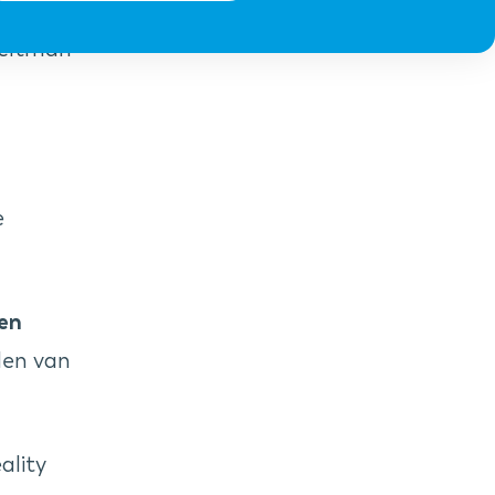
s voor
 Beltman
e
en
len van
ality