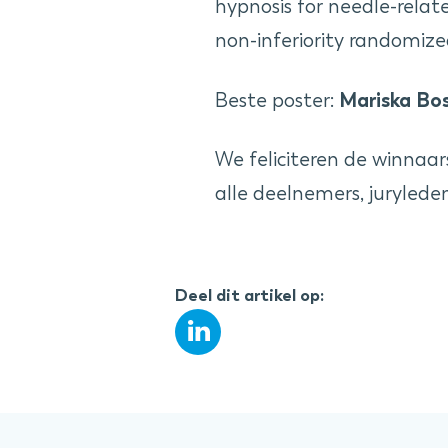
hypnosis for needle-rela
non-inferiority randomized
Mariska Bo
Beste poster:
We feliciteren de winnaa
alle deelnemers, jurylede
Deel dit artikel op: