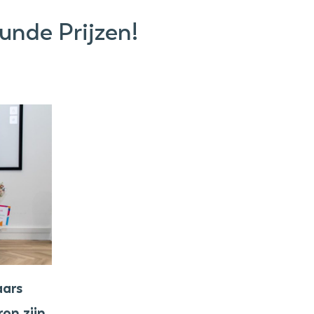
unde Prijzen!
aars
on zijn