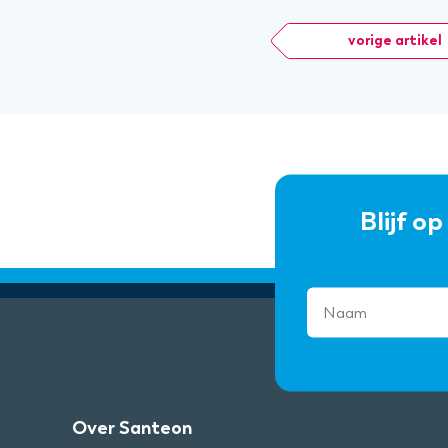
vorige artikel
Blijf o
Over Santeon