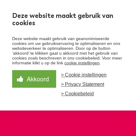
Werken bij
Deze website maakt gebruik van
cookies
Toggle
Deze website maakt gebruik van geanonimiseerde
menu
cookies om uw gebruikservaring te optimaliseren en ons
websiteverkeer te optimaliseren. Door op de button
Schrijf je in voor de nieuwsbrief
Over Santeon
‘akkoord’ te klikken gaat u akkoord met het gebruik van
cookies zoals beschreven in ons cookiebeleid. Voor meer
Waardegedreven zorg
informatie klikt u op de link
cookie instellingen
.
Organisatie
Schrijf je in voor onze nieuwsbrief en ontvang het
laatste nieuws!
> Cookie instellingen
Samen Beter
Onze aanpak
Akkoord
Ziekenhuizen
> Privacy Statement
Nieuws
Verbeterprogramma
Programma’s
Feiten en cijfers
Aanmelden nieuwsbrief
> Cookiebeleid
Contact
Zorgpaden