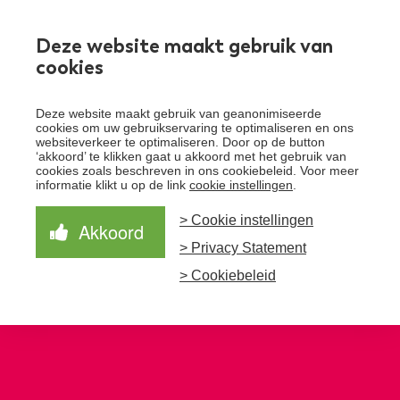
Werken bij
Deze website maakt gebruik van
cookies
Toggle
Deze website maakt gebruik van geanonimiseerde
menu
cookies om uw gebruikservaring te optimaliseren en ons
websiteverkeer te optimaliseren. Door op de button
Schrijf je in voor de nieuwsbrief
Over Santeon
‘akkoord’ te klikken gaat u akkoord met het gebruik van
cookies zoals beschreven in ons cookiebeleid. Voor meer
Waardegedreven zorg
informatie klikt u op de link
cookie instellingen
.
Organisatie
Schrijf je in voor onze nieuwsbrief en ontvang het
laatste nieuws!
> Cookie instellingen
Samen Beter
Onze aanpak
Akkoord
Ziekenhuizen
> Privacy Statement
Nieuws
Verbeterprogramma
Programma’s
Feiten en cijfers
Aanmelden nieuwsbrief
> Cookiebeleid
Contact
Zorgpaden