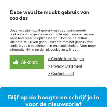
Werken bij
Deze website maakt gebruik van
cookies
Toggle
Deze website maakt gebruik van geanonimiseerde
menu
cookies om uw gebruikservaring te optimaliseren en ons
websiteverkeer te optimaliseren. Door op de button
Schrijf je in voor de nieuwsbrief
Over Santeon
‘akkoord’ te klikken gaat u akkoord met het gebruik van
cookies zoals beschreven in ons cookiebeleid. Voor meer
Waardegedreven zorg
informatie klikt u op de link
cookie instellingen
.
Organisatie
Schrijf je in voor onze nieuwsbrief en ontvang het
laatste nieuws!
> Cookie instellingen
Samen Beter
Onze aanpak
Akkoord
Ziekenhuizen
> Privacy Statement
Nieuws
Verbeterprogramma
Programma’s
Feiten en cijfers
Aanmelden nieuwsbrief
> Cookiebeleid
Contact
Zorgpaden
Blijf op de hoogte en schrijf je in
voor de nieuwsbrief