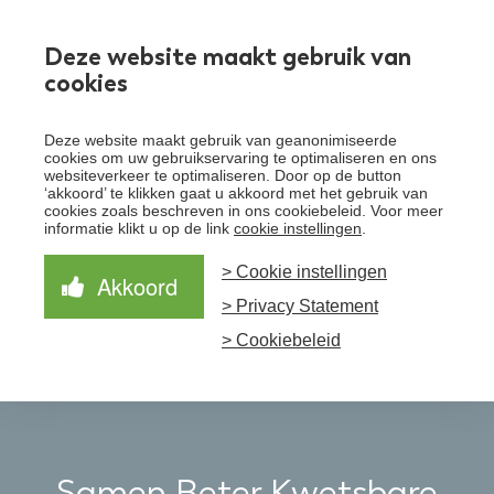
Werken bij
Deze website maakt gebruik van
cookies
Toggle
Deze website maakt gebruik van geanonimiseerde
menu
cookies om uw gebruikservaring te optimaliseren en ons
websiteverkeer te optimaliseren. Door op de button
Schrijf je in voor de nieuwsbrief
Over Santeon
‘akkoord’ te klikken gaat u akkoord met het gebruik van
cookies zoals beschreven in ons cookiebeleid. Voor meer
Waardegedreven zorg
informatie klikt u op de link
cookie instellingen
.
Organisatie
Schrijf je in voor onze nieuwsbrief en ontvang het
laatste nieuws!
> Cookie instellingen
Samen Beter
Onze aanpak
Akkoord
Ziekenhuizen
> Privacy Statement
Nieuws
Verbeterprogramma
Programma’s
Feiten en cijfers
Aanmelden nieuwsbrief
> Cookiebeleid
Contact
Zorgpaden
Samen Beter Kwetsbare