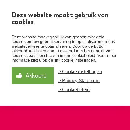
Werken bij
Deze website maakt gebruik van
cookies
Toggle
Deze website maakt gebruik van geanonimiseerde
menu
cookies om uw gebruikservaring te optimaliseren en ons
websiteverkeer te optimaliseren. Door op de button
Schrijf je in voor de nieuwsbrief
Over Santeon
‘akkoord’ te klikken gaat u akkoord met het gebruik van
cookies zoals beschreven in ons cookiebeleid. Voor meer
Waardegedreven zorg
informatie klikt u op de link
cookie instellingen
.
Organisatie
Schrijf je in voor onze nieuwsbrief en ontvang het
laatste nieuws!
> Cookie instellingen
Samen Beter
Onze aanpak
Akkoord
Ziekenhuizen
> Privacy Statement
Nieuws
Verbeterprogramma
Programma’s
Feiten en cijfers
Aanmelden nieuwsbrief
> Cookiebeleid
Contact
Zorgpaden