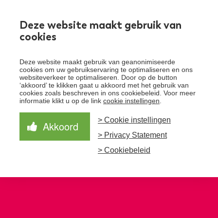
Werken bij
Deze website maakt gebruik van
cookies
Toggle
Deze website maakt gebruik van geanonimiseerde
menu
cookies om uw gebruikservaring te optimaliseren en ons
websiteverkeer te optimaliseren. Door op de button
Schrijf je in voor de nieuwsbrief
Over Santeon
‘akkoord’ te klikken gaat u akkoord met het gebruik van
cookies zoals beschreven in ons cookiebeleid. Voor meer
Waardegedreven zorg
informatie klikt u op de link
cookie instellingen
.
Organisatie
Schrijf je in voor onze nieuwsbrief en ontvang het
laatste nieuws!
> Cookie instellingen
Samen Beter
Onze aanpak
Akkoord
Ziekenhuizen
> Privacy Statement
Nieuws
Verbeterprogramma
Programma’s
Feiten en cijfers
Aanmelden nieuwsbrief
> Cookiebeleid
Contact
Zorgpaden