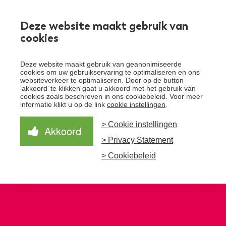
Werken bij
Deze website maakt gebruik van
cookies
Toggle
Deze website maakt gebruik van geanonimiseerde
menu
cookies om uw gebruikservaring te optimaliseren en ons
websiteverkeer te optimaliseren. Door op de button
Schrijf je in voor de nieuwsbrief
Over Santeon
‘akkoord’ te klikken gaat u akkoord met het gebruik van
cookies zoals beschreven in ons cookiebeleid. Voor meer
Waardegedreven zorg
informatie klikt u op de link
cookie instellingen
.
Organisatie
Schrijf je in voor onze nieuwsbrief en ontvang het
laatste nieuws!
> Cookie instellingen
Samen Beter
Onze aanpak
Akkoord
Ziekenhuizen
> Privacy Statement
Nieuws
Verbeterprogramma
Programma’s
Feiten en cijfers
Aanmelden nieuwsbrief
> Cookiebeleid
Contact
Zorgpaden