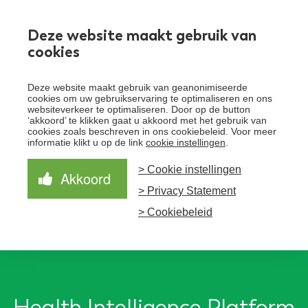
Werken bij
Deze website maakt gebruik van
cookies
Toggle
Deze website maakt gebruik van geanonimiseerde
menu
cookies om uw gebruikservaring te optimaliseren en ons
websiteverkeer te optimaliseren. Door op de button
Schrijf je in voor de nieuwsbrief
Over Santeon
‘akkoord’ te klikken gaat u akkoord met het gebruik van
cookies zoals beschreven in ons cookiebeleid. Voor meer
Waardegedreven zorg
informatie klikt u op de link
cookie instellingen
.
Organisatie
Schrijf je in voor onze nieuwsbrief en ontvang het
laatste nieuws!
> Cookie instellingen
Samen Beter
Onze aanpak
Akkoord
Ziekenhuizen
> Privacy Statement
Nieuws
Verbeterprogramma
Programma’s
Feiten en cijfers
Aanmelden nieuwsbrief
> Cookiebeleid
Contact
Zorgpaden
Health Intelligence Platform