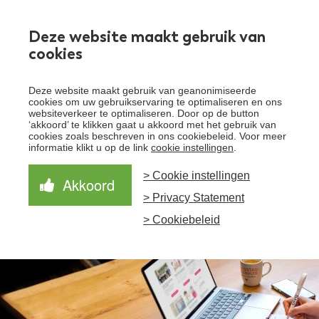
Werken bij
Deze website maakt gebruik van
cookies
Toggle
Deze website maakt gebruik van geanonimiseerde
menu
cookies om uw gebruikservaring te optimaliseren en ons
websiteverkeer te optimaliseren. Door op de button
Schrijf je in voor de nieuwsbrief
Over Santeon
‘akkoord’ te klikken gaat u akkoord met het gebruik van
cookies zoals beschreven in ons cookiebeleid. Voor meer
Waardegedreven zorg
informatie klikt u op de link
cookie instellingen
.
Organisatie
Schrijf je in voor onze nieuwsbrief en ontvang het
laatste nieuws!
> Cookie instellingen
Samen Beter
Onze aanpak
Akkoord
Ziekenhuizen
> Privacy Statement
Nieuws
Verbeterprogramma
Programma’s
Feiten en cijfers
Aanmelden nieuwsbrief
> Cookiebeleid
Contact
Zorgpaden