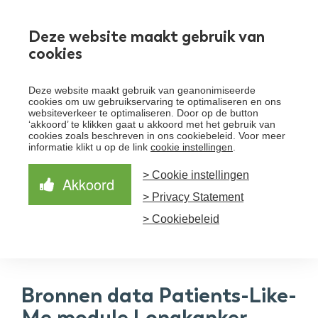
Werken bij
Deze website maakt gebruik van
cookies
Toggle
Deze website maakt gebruik van geanonimiseerde
menu
cookies om uw gebruikservaring te optimaliseren en ons
websiteverkeer te optimaliseren. Door op de button
Schrijf je in voor de nieuwsbrief
Over Santeon
‘akkoord’ te klikken gaat u akkoord met het gebruik van
cookies zoals beschreven in ons cookiebeleid. Voor meer
Waardegedreven zorg
informatie klikt u op de link
cookie instellingen
.
Organisatie
Schrijf je in voor onze nieuwsbrief en ontvang het
laatste nieuws!
> Cookie instellingen
Samen Beter
Onze aanpak
Akkoord
Ziekenhuizen
> Privacy Statement
Nieuws
Verbeterprogramma
Programma’s
Feiten en cijfers
Aanmelden nieuwsbrief
> Cookiebeleid
Contact
Zorgpaden
Bronnen data Patients-Like-
Me module Longkanker