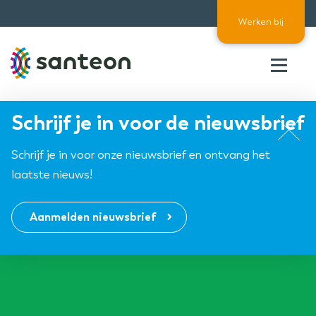
Werken bij
Toggle
menu
Schrijf je in voor de nieuwsbrief
Over Santeon
Waardegedreven zorg
Organisatie
Schrijf je in voor onze nieuwsbrief en ontvang het
laatste nieuws!
Samen Beter
Onze aanpak
Ziekenhuizen
Nieuws
Verbeterprogramma
Programma’s
Feiten en cijfers
Aanmelden nieuwsbrief
Contact
Zorgpaden