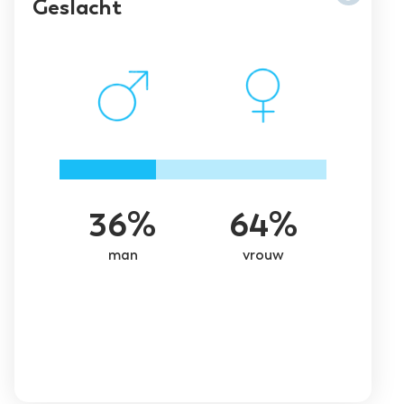
Geslacht
36%
64%
man
vrouw