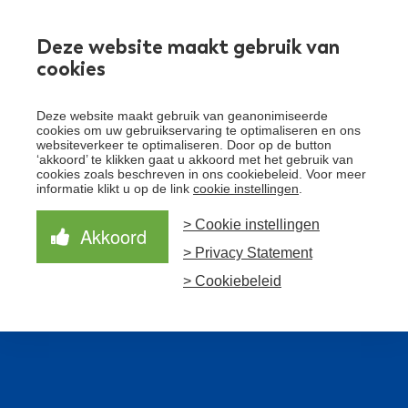
Werken bij
Deze website maakt gebruik van
cookies
Toggle
Deze website maakt gebruik van geanonimiseerde
menu
cookies om uw gebruikservaring te optimaliseren en ons
websiteverkeer te optimaliseren. Door op de button
Schrijf je in voor de nieuwsbrief
Over Santeon
‘akkoord’ te klikken gaat u akkoord met het gebruik van
cookies zoals beschreven in ons cookiebeleid. Voor meer
Waardegedreven zorg
informatie klikt u op de link
cookie instellingen
.
Organisatie
Schrijf je in voor onze nieuwsbrief en ontvang het
laatste nieuws!
> Cookie instellingen
Samen Beter
Onze aanpak
Akkoord
Ziekenhuizen
> Privacy Statement
Nieuws
Verbeterprogramma
Programma’s
Feiten en cijfers
Aanmelden nieuwsbrief
> Cookiebeleid
Contact
Zorgpaden