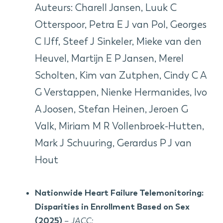
Auteurs: Charell Jansen, Luuk C
Otterspoor, Petra E J van Pol, Georges
C IJff, Steef J Sinkeler, Mieke van den
Heuvel, Martijn E P Jansen, Merel
Scholten, Kim van Zutphen, Cindy C A
G Verstappen, Nienke Hermanides, Ivo
A Joosen, Stefan Heinen, Jeroen G
Valk, Miriam M R Vollenbroek-Hutten,
Mark J Schuuring, Gerardus P J van
Hout
Nationwide Heart Failure Telemonitoring:
Disparities in Enrollment Based on Sex
(2025)
–
JACC: