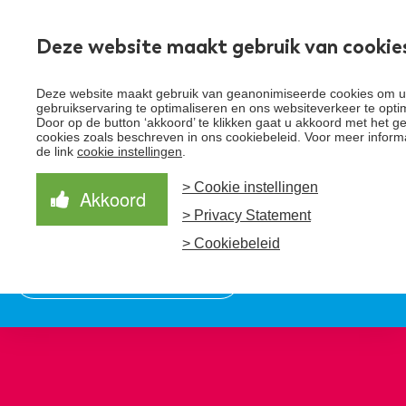
Deze website maakt gebruik van cookie
Deze website maakt gebruik van geanonimiseerde cookies om 
Toggle
gebruikservaring te optimaliseren en ons websiteverkeer te opti
menu
Door op de button ‘akkoord’ te klikken gaat u akkoord met het g
cookies zoals beschreven in ons cookiebeleid. Voor meer informat
Schrijf je in voor de nieuwsbrief
Over Santeon
de link
cookie instellingen
.
> Cookie instellingen
Waardegedreven zorg
Organisatie
Akkoord
Schrijf je in voor onze nieuwsbrief en ontvang het
> Privacy Statement
laatste nieuws!
Samen Beter
Onze aanpak
Ziekenhuizen
> Cookiebeleid
Nieuws
Verbeterprogramma
Programma’s
Feiten en cijfers
Aanmelden nieuwsbrief
Contact
Zorgpaden