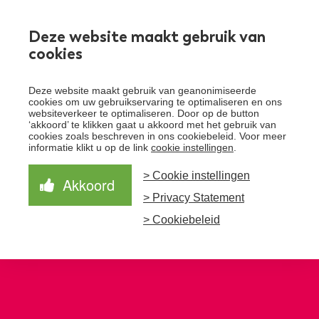
Werken bij
Deze website maakt gebruik van
cookies
Toggle
Deze website maakt gebruik van geanonimiseerde
menu
cookies om uw gebruikservaring te optimaliseren en ons
websiteverkeer te optimaliseren. Door op de button
Schrijf je in voor de nieuwsbrief
Over Santeon
‘akkoord’ te klikken gaat u akkoord met het gebruik van
cookies zoals beschreven in ons cookiebeleid. Voor meer
Waardegedreven zorg
informatie klikt u op de link
cookie instellingen
.
Organisatie
Schrijf je in voor onze nieuwsbrief en ontvang het
laatste nieuws!
> Cookie instellingen
Samen Beter
Onze aanpak
Akkoord
Ziekenhuizen
> Privacy Statement
Nieuws
Verbeterprogramma
Programma’s
Feiten en cijfers
Aanmelden nieuwsbrief
> Cookiebeleid
Contact
Zorgpaden